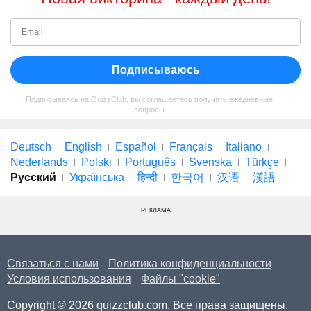
Подписываюсь
Подписываясь на QuizzClub, вы соглашаетесь получать ежедневные
вопросы
Deutsch
English
Español
Français
Italiano
Nederlands
Polski
Português
Svenska
Türkçe
Русский
Українська
हिन्दी
한국어
汉语
漢語
РЕКЛАМА
Связаться с нами
Политика конфиденциальности
Условия использования
Файлы "cookie"
Copyright © 2026 quizzclub.com. Все права защищены.