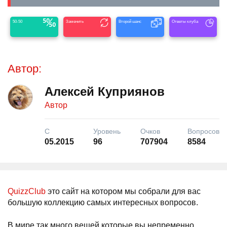
50-50
Заменить
Второй шанс
Ответы клуба
Автор:
Алексей Куприянов
Автор
С
Уровень
Очков
Вопросов
05.2015
96
707904
8584
QuizzClub
это сайт на котором мы собрали для вас
большую коллекцию самых интересных вопросов.
В мире так много вещей которые вы непременно