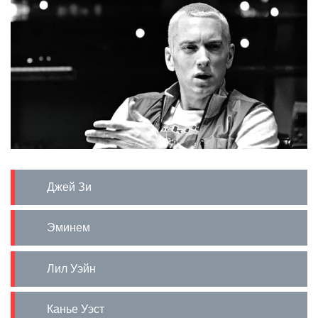
Джей Зи
Эминем
Лил Уэйн
Канье Уэст