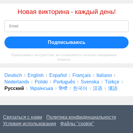
Новая викторина - каждый день!
Подписываюсь
Подписываясь на QuizzClub, вы соглашаетесь получать ежедневные
вопросы
Deutsch
English
Español
Français
Italiano
Nederlands
Polski
Português
Svenska
Türkçe
Русский
Українська
हिन्दी
한국어
汉语
漢語
Связаться с нами
Политика конфиденциальности
Условия использования
Файлы "cookie"