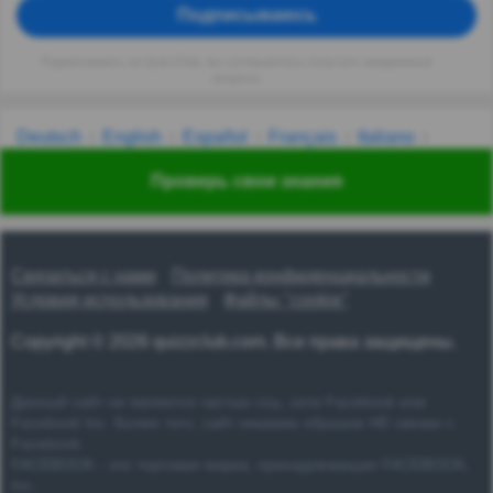
Подписываюсь
Подписываясь на QuizzClub, вы соглашаетесь получать ежедневные
вопросы
Deutsch
English
Español
Français
Italiano
Nederlands
Polski
Português
Svenska
Türkçe
Проверь свои знания
Русский
Українська
हिन्दी
한국어
汉语
漢語
Связаться с нами
Политика конфиденциальности
Условия использования
Файлы "cookie"
Copyright © 2026 quizzclub.com. Все права защищены.
Данный сайт не является частью соц. сети Facebook или
Facebook Inc. Более того, сайт никаким образом НЕ связан с
Facebook.
FACEBOOK - это торговая марка, принадлежащая FACEBOOK,
Inc.