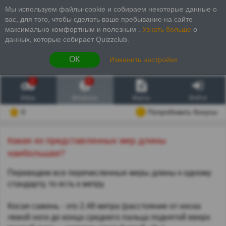
Мы используем файлы-cookie и собираем некоторые данные о
вас, для того, чтобы сделать ваше пребывание на сайте
максимально комфортным и полезным
.
Узнать больше
о
данных, которые собирает Quizzclub.
ОК
Изменить настройки
1
6
Игры
Вопросы
Факты
Войти
0
Попробовать бонусы
Какая из представленных мер длины
наибольшая?
Переведем все перечисленные меры длины к одному
стандарту, то есть к метру.
Косая сажень - это 2.48 метра (расстояние от носка
левой ноги до конца среднего пальца поднятой вверх