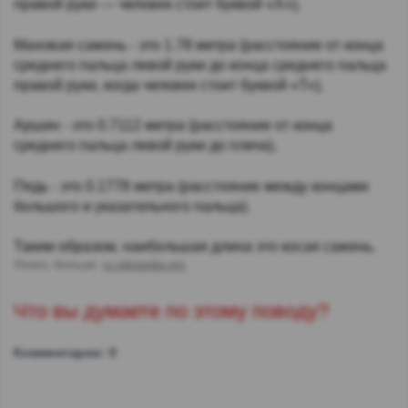
правой руки — человек стоит буквой «Х»),
Маховая сажень - это 1.78 метра (расстояние от конца
среднего пальца левой руки до конца среднего пальца
правой руки, когда человек стоит буквой «Т»),
Аршин - это 0.7112 метра (расстояние от конца
среднего пальца левой руки до плеча),
Пядь - это 0.1778 метра (расстояние между концами
большого и указательного пальца).
Таким образом, наибольшая длина это косая сажень.
Узнать больше:
ru.wikipedia.org
Что вы думаете по этому поводу?
Комментарии: 0