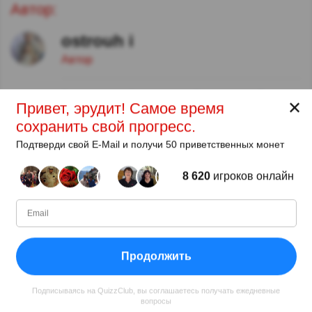
Автор:
ostrouh i
Автор
С
Уровень
Очков
Вопросов
✕
Привет, эрудит! Самое время
02.2015
96
729632
802
сохранить свой прогресс.
Подтверди свой E-Mail и получи 50 приветственных монет
Поделиться
8 620
игроков онлайн
Продолжить
Подписываясь на QuizzClub, вы соглашаетесь получать ежедневные
вопросы