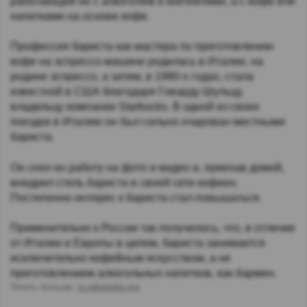
работающий не с алкоголем и коктейлями, а с кофе или
напитками на основе кофе.
Профессия бариста как мастера по приготовлению
кофе на эспрессо-машине родилась в Италии, на
родине эспрессо, а затем, в 1980-х годах, стала
известной в США благодаря Говарду Шульцу,
владельцу компании Starbucks. В одной из своих
поездок в Италию он был сильно очарован местными
бариста.
Он снял их работу на фото и видео и, приехав домой,
внедрил стиль бариста в своей сети кофеен.
Постепенно интерес к бариста стал повышаться.
Применительно к России так получилось, что, в отличие
от Италии и Европы в целом, бариста занимается
исключительно кофейным искусством, а не
приготовлением алкогольных напитков, как бармен.
Узнать больше:
ru.wikipedia.org