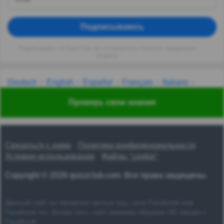
Подписываюсь
Подписываясь на QuizzClub, вы соглашаетесь получать ежедневные
вопросы
Deutsch
English
Español
Français
Italiano
Nederlands
Polski
Português
Svenska
Türkçe
Проверь свои знания
Русский
Українська
हिन्दी
한국어
汉语
漢語
Связаться с нами
Политика конфиденциальности
Условия использования
Файлы "cookie"
Copyright © 2026 quizzclub.com. Все права защищены.
Данный сайт не является частью соц. сети Facebook или
Facebook Inc. Более того, сайт никаким образом НЕ связан с
Facebook.