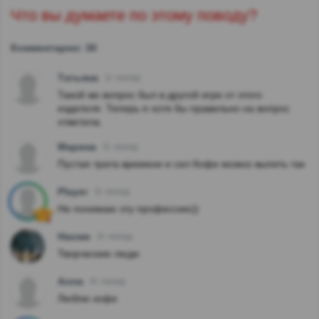
Что вы думаете по этому поводу?
Комментарии: 30
Татьяна
1г. назад
Такой же вопрос был в другой игре от этого
издателя. Теперь я хотя бы правильно на вопрос
ответила.
Марина
2г. назад
Пустая трата времени и сил Кофе можно выпить так
Player
3г. назад
Не понимаю эту профессию))
Наоми
3г. назад
Творческие люди.
Алла
4г. назад
Люблю кофе