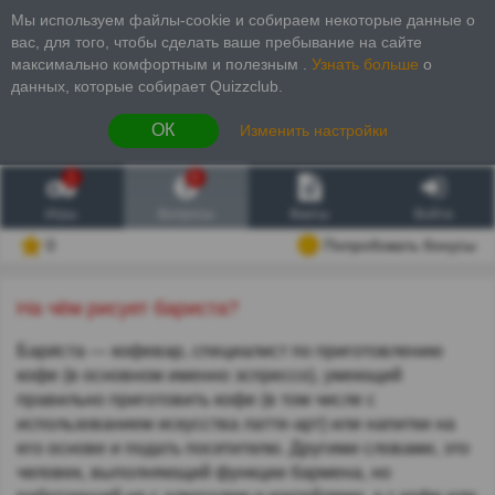
Мы используем файлы-cookie и собираем некоторые данные о
вас, для того, чтобы сделать ваше пребывание на сайте
максимально комфортным и полезным
.
Узнать больше
о
данных, которые собирает Quizzclub.
ОК
Изменить настройки
1
6
Игры
Вопросы
Факты
Войти
0
Попробовать бонусы
На чём рисует бариста?
Бари́ста — кофевар, специалист по приготовлению
кофе (в основном именно эспрессо), умеющий
правильно приготовить кофе (в том числе с
использованием искусства латте-арт) или напитки на
его основе и подать посетителю. Другими словами, это
человек, выполняющий функции бармена, но