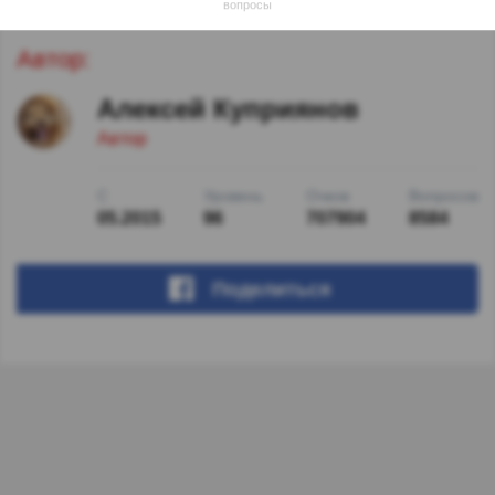
вопросы
Автор:
Алексей Куприянов
Автор
С
Уровень
Очков
Вопросов
05.2015
96
707904
8584
Поделиться