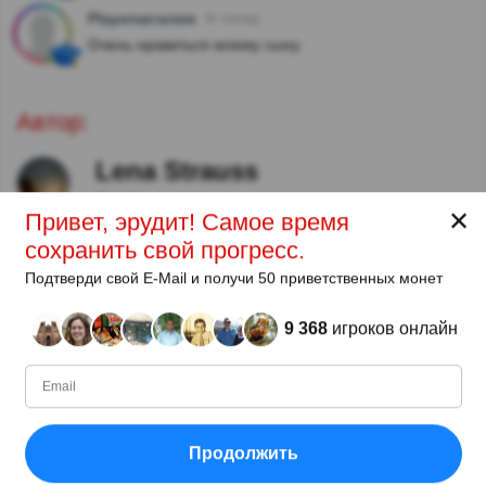
Playerнаталия
4г. назад
Очень нравиться моему сыну.
Автор:
Lena Strauss
Автор
✕
Привет, эрудит! Самое время
сохранить свой прогресс.
С
Уровень
Очков
Вопросов
11.2018
99
2479558
29861
Подтверди свой E-Mail и получи 50 приветственных монет
9 368
игроков онлайн
Поделиться
Продолжить