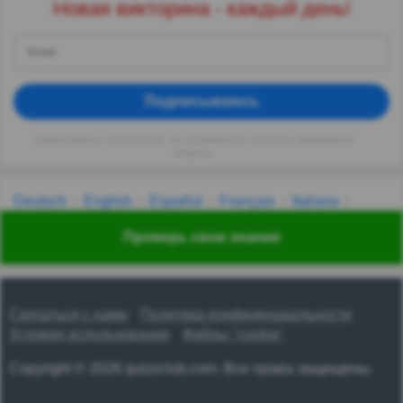
Новая викторина - каждый день!
Подписываюсь
Подписываясь на QuizzClub, вы соглашаетесь получать ежедневные
вопросы
Deutsch
English
Español
Français
Italiano
Nederlands
Polski
Português
Svenska
Türkçe
Проверь свои знания
Русский
Українська
हिन्दी
한국어
汉语
漢語
Связаться с нами
Политика конфиденциальности
Условия использования
Файлы "cookie"
Copyright © 2026 quizzclub.com. Все права защищены.