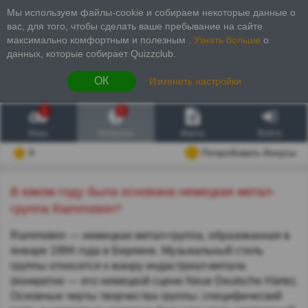
Мы используем файлы-cookie и собираем некоторые данные о
вас, для того, чтобы сделать ваше пребывание на сайте
максимально комфортным и полезным
.
Узнать больше
о
данных, которые собирает Quizzclub.
ОК
Изменить настройки
1
6
Игры
Вопросы
Факты
Войти
0
Попробовать бонусы
В каком году была основана немецкая метал-
группа Rammstein?
Rammstein — немецкая метал-группа, образованная в
январе 1994 года в Берлине. Музыкальный стиль
группы относится к жанру индастриал-метала
(конкретно — его немецкой сцене Neue Deutsche Härte).
Основные черты творчества группы: специфический