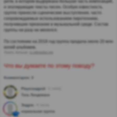
ритм, в котором выдержана большая часть композиций,
и эпатирующие тексты песен. Особую известность
группе принесли сценические выступления, часто
сопровождаемые использованием пиротехники,
получившие признание в музыкальной среде. Состав
группы ни разу не менялся.
По состоянию на 2018 год группа продала около 20 млн
копий альбомов.
Узнать больше:
ru.wikipedia.org
Что вы думаете по этому поводу?
Комментарии: 3
Playerандрей
1г. назад
Тиль Линдеманн
Эндрю
4г. назад
нормальная группа