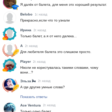
Я далёк от балета, для меня это хороший результат.
Belobo
1г. назад
Прекрасно,если что то узнали
Ирина
2г. назад
Только балет, а я от него далека...
A
2г. назад
Для любителя балета это слишком просто.
Player
2г. назад
Ніколи не користувалась такими словами, чому
вони...?
Эльза 🌬️
2г. назад
А где другие умные слова?
Показать ответы
Ace Ventura
2г. назад
Только одно балет.