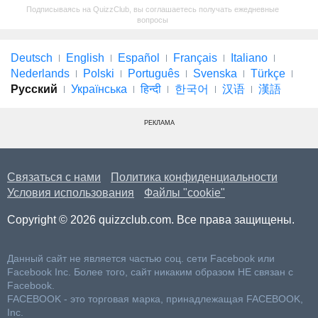
Подписываясь на QuizzClub, вы соглашаетесь получать ежедневные
вопросы
Deutsch
English
Español
Français
Italiano
Nederlands
Polski
Português
Svenska
Türkçe
Русский
Українська
हिन्दी
한국어
汉语
漢語
РЕКЛАМА
Связаться с нами
Политика конфиденциальности
Условия использования
Файлы "cookie"
Copyright © 2026 quizzclub.com. Все права защищены.
Данный сайт не является частью соц. сети Facebook или
Facebook Inc. Более того, сайт никаким образом НЕ связан с
Facebook.
FACEBOOK - это торговая марка, принадлежащая FACEBOOK,
Inc.