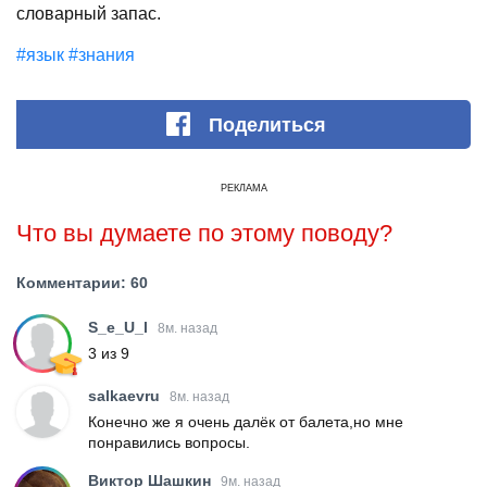
словарный запас.
#язык
#знания
Поделиться
РЕКЛАМА
Что вы думаете по этому поводу?
Комментарии: 60
S_e_U_l
8м. назад
3 из 9
salkaevru
8м. назад
Конечно же я очень далёк от балета,но мне
понравились вопросы.
Виктор Шашкин
9м. назад