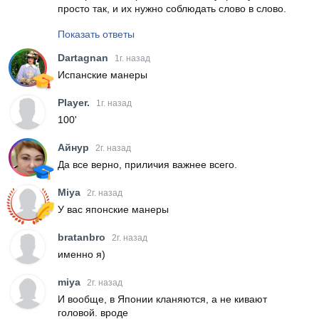
просто так, и их нужно соблюдать слово в слово.
Показать ответы
Dartagnan
1г. назад
Испанские манеры
Player.
1г. назад
100'
Айнур
2г. назад
Да все верно, приличия важнее всего.
Miya
2г. назад
У вас японские манеры
bratanbro
2г. назад
именно я)
miya
2г. назад
И вообще, в Японии кланяются, а не кивают
головой. вроде