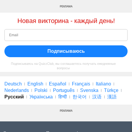
РЕКЛАМА
Новая викторина - каждый день!
Подписываюсь
Подписываясь на QuizzClub, вы соглашаетесь получать ежедневные
вопросы
Deutsch
English
Español
Français
Italiano
Nederlands
Polski
Português
Svenska
Türkçe
Русский
Українська
हिन्दी
한국어
汉语
漢語
РЕКЛАМА