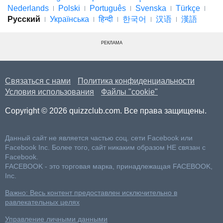
Nederlands
Polski
Português
Svenska
Türkçe
Русский
Українська
हिन्दी
한국어
汉语
漢語
РЕКЛАМА
Связаться с нами
Политика конфиденциальности
Условия использования
Файлы "cookie"
Copyright © 2026 quizzclub.com. Все права защищены.
Данный сайт не является частью соц. сети Facebook или
Facebook Inc. Более того, сайт никаким образом НЕ связан с
Facebook.
FACEBOOK - это торговая марка, принадлежащая FACEBOOK,
Inc.
Важно: Весь контент предоставлен исключительно в
равлекательных целях
Управление личными данными