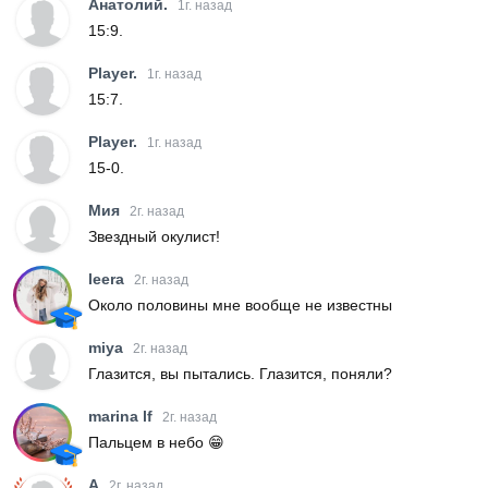
Анатолий.
1г. назад
15:9.
Player.
1г. назад
15:7.
Player.
1г. назад
15-0.
Мия
2г. назад
Звездный окулист!
leera
2г. назад
Около половины мне вообще не известны
miya
2г. назад
Глазится, вы пытались. Глазится, поняли?
marina lf
2г. назад
Пальцем в небо 😁
A
2г. назад