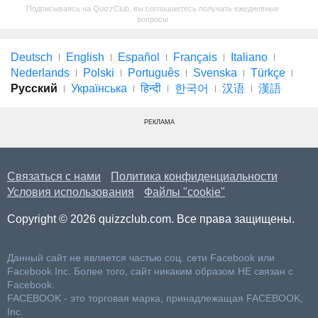
Подписываясь на QuizzClub, вы соглашаетесь получать ежедневные
вопросы
Deutsch
English
Español
Français
Italiano
Nederlands
Polski
Português
Svenska
Türkçe
Русский
Українська
हिन्दी
한국어
汉语
漢語
РЕКЛАМА
Связаться с нами
Политика конфиденциальности
Условия использования
Файлы "cookie"
Copyright © 2026 quizzclub.com. Все права защищены.
Данный сайт не является частью соц. сети Facebook или
Facebook Inc. Более того, сайт никаким образом НЕ связан с
Facebook.
FACEBOOK - это торговая марка, принадлежащая FACEBOOK,
Inc.