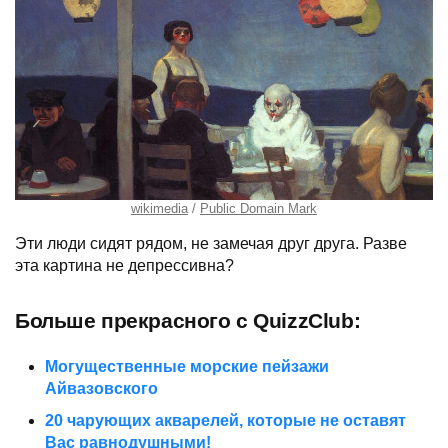
wikimedia
Public Domain Mark
Эти люди сидят рядом, не замечая друг друга. Разве
эта картина не депрессивна?
Больше прекрасного с QuizzClub:
Могущественные морские пейзажи
Айвазовского
20 чарующих акварелей, которые не оставят
Вас равнодушными!