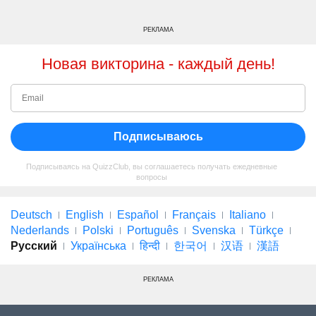
РЕКЛАМА
Новая викторина - каждый день!
Подписываюсь
Подписываясь на QuizzClub, вы соглашаетесь получать ежедневные
вопросы
Deutsch
English
Español
Français
Italiano
Nederlands
Polski
Português
Svenska
Türkçe
Русский
Українська
हिन्दी
한국어
汉语
漢語
РЕКЛАМА