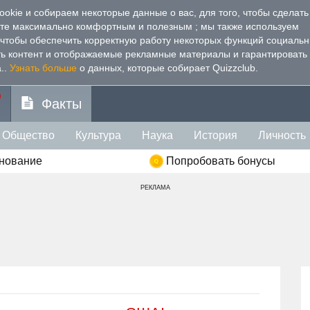
kie и собираем некоторые данные о вас, для того, чтобы сделать
йте максимально комфортным и полезным
; мы также используем
, чтобы обеспечить корректную работу некоторых функций социаль
ть контент и отображаемые рекламные материалы и гарантировать
.
.
Узнать больше
о данных, которые собирает Quizzclub.
Факты
Общество
Культура
Наука
История
Личность
внование
Попробовать бонусы
РЕКЛАМА