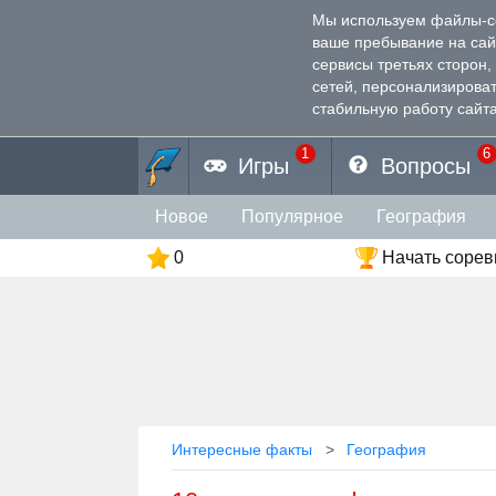
Мы используем файлы-coo
ваше пребывание на са
сервисы третьях сторон
сетей, персонализирова
стабильную работу сайта
1
6
Игры
Вопросы
Новое
Популярное
География
0
Начать соре
Интересные факты
География