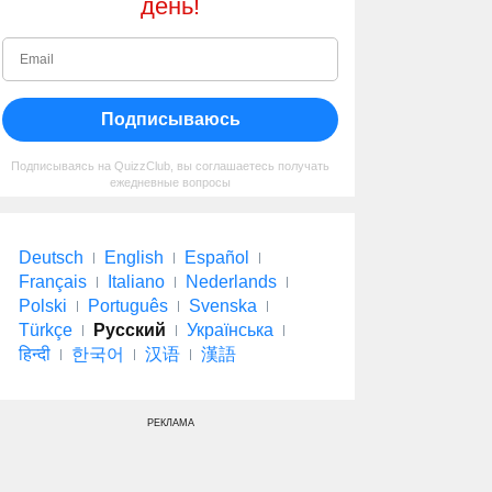
день!
Подписываюсь
Подписываясь на QuizzClub, вы соглашаетесь получать
ежедневные вопросы
Deutsch
English
Español
Français
Italiano
Nederlands
Polski
Português
Svenska
Türkçe
Русский
Українська
हिन्दी
한국어
汉语
漢語
РЕКЛАМА