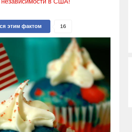
е независимости в США!
16
ься
этим фактом