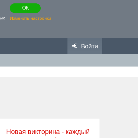
ОК
ных
Изменить настройки
Войти
Новая викторина - каждый