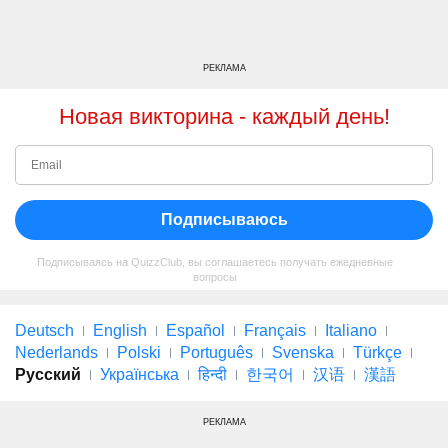
РЕКЛАМА
Новая викторина - каждый день!
Подписываюсь
Подписываясь на QuizzClub, вы соглашаетесь получать ежедневные
вопросы
Deutsch
English
Español
Français
Italiano
Nederlands
Polski
Português
Svenska
Türkçe
Русский
Українська
हिन्दी
한국어
汉语
漢語
РЕКЛАМА