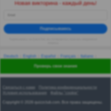
Новая викторина - каждый день!
Подписываюсь
Подписываясь на QuizzClub, вы соглашаетесь получать ежедневные
вопросы
Deutsch
English
Español
Français
Italiano
Nederlands
Polski
Português
Svenska
Türkçe
Проверь свои знания
Русский
Українська
हिन्दी
한국어
汉语
漢語
Связаться с нами
Политика конфиденциальности
Условия использования
Файлы "cookie"
Copyright © 2026 quizzclub.com. Все права защищены.