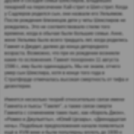
друзей и соседей семьи Шекспиров, владевших
пекарней на пересечении Хай-стрит и Шип-стрит. Когда
у Садлеров родился сын, они назвали его Уильямом.
После рождения близнецов дети у четы Шекспиров не
рождались. Это не соответствовало стилю того
времени, когда в обычае были большие семьи. Анне,
жене Уильяма было всего тридцать лет, когда родились
Гамнет и Джудит, далеко до конца детородного
возраста. Возможно, что при их рождении возникли
какие-то осложнения. Гамнет похоронен 11 августа
1596 г., ему было одиннадцать. Мы не знаем, отчего
умер сын Шекспира, хотя в конце того года в
Стратфорде отмечалась высокая смертность от тифа и
дизентерии.
Имеется несколько теорий относительно связи имени
Гамнета и пьесы "Гамлет", а также связи смерти
Гамнета c сочинением таких пьес, как «Король Джон»,
«Ромео и Джульетты», «Юлий Цезарь», «Двенадцатая
ночь». Подобные предположения начали появляться
ещё в XVIII веке и были популярны вплоть до 1930-х