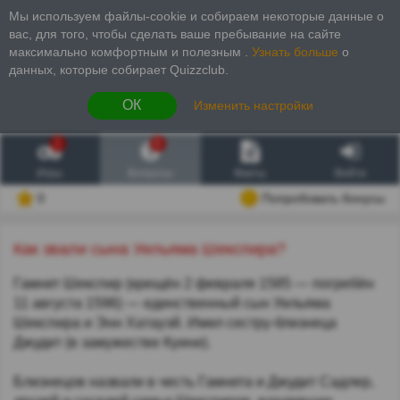
Мы используем файлы-cookie и собираем некоторые данные о
вас, для того, чтобы сделать ваше пребывание на сайте
максимально комфортным и полезным
.
Узнать больше
о
данных, которые собирает Quizzclub.
ОК
Изменить настройки
1
6
Игры
Вопросы
Факты
Войти
0
Попробовать бонусы
Как звали сына Уильяма Шекспира?
Гамнет Шекспир (крещён 2 февраля 1585 — погребён
11 августа 1596) — единственный сын Уильяма
Шекспира и Энн Хатауэй. Имел сестру-близнеца
Джудит (в замужестве Куини).
Близнецов назвали в честь Гамнета и Джудит Садлер,