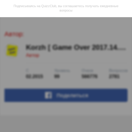
единой как и имена литературных персонажей.
Подписываясь на QuizzClub, вы соглашаетесь получать ежедневные
вопросы
Показать ответы
Автор:
Korzh [ Game Over 2017.14.11 ]
Автор
С
Уровень
Очков
Вопросов
02.2015
99
566776
2781
Поделиться