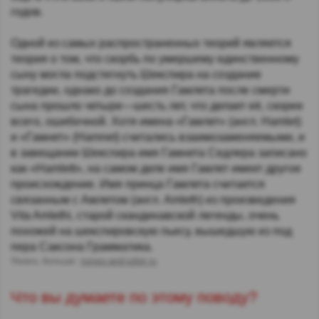
годов.
Одной из самых распространенных теорий является
теория о том, что скорбь по умершему единственному
сыну могла подстегнуть Шекспира на создание
трагедии, однако до создания Гамлета после смерти
сына прошло четыре—шесть лет, что делает её, скорее
всего, ошибочной. Хотя имена «Гамлет» (англ. Hamlet)
и «Гамнет» (Hamnet) считались взаимозаменяемыми, и
в завещании Шекспира имя Гамнета Седлера записано
как «Hamlett», на самом деле имя Гамлет имеет другое
происхождение. Имя принца Гамлета считается
связанным с Амлетом (англ. Amleth) из произведения
Vita Amlethi, старой скандинавской легенды, очень
похожей на шекспировскую пьесу, вышедшую из под
пера Саксона Грамматика.
Узнать больше:
romeo-and-juliet.ru
Что вы думаете по этому поводу?