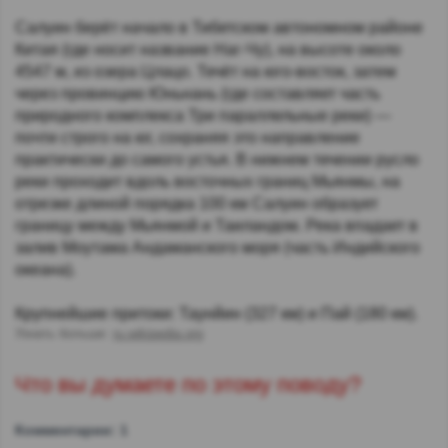
Салуин берёт начало в Тибетском автономном районе
Китая (где носит название Наг-Чу), на высоте около
4547 м, из озера Цлацо. Течёт на юго-восток, затем
через провинцию Юньнань (где составляет часть
природного комплекса Три параллельные реки) —
почти строго на юг, сохраняя это направление
практически до самого устья. В нижнем течении русло
реки проходит вдоль восточных границ Мьянмы, на
отрезке длиной порядка 100 км Салуин образует
границу между Мьянмой и Таиландом. Река впадает в
залив Моутама Андаманского моря (часть Индийского
океана).
Крупнейшие притоки: Таунйин (327 км) и Пай (180 км).
Узнать больше:
ru.wikipedia.org
Что вы думаете по этому поводу?
Комментарии: 1