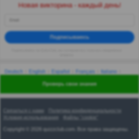
Новая викторина - каждый день!
Подписываюсь
Подписываясь на QuizzClub, вы соглашаетесь получать ежедневные
вопросы
Deutsch
English
Español
Français
Italiano
Nederlands
Polski
Português
Svenska
Türkçe
Проверь свои знания
Русский
Українська
हिन्दी
한국어
汉语
漢語
Связаться с нами
Политика конфиденциальности
Условия использования
Файлы "cookie"
Copyright © 2026 quizzclub.com. Все права защищены.