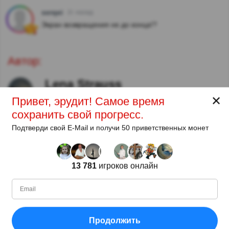
serqei
2г. назад
Экран возвращения не до конца!?
Автор:
Lena Strauss
Автор
✕
Привет, эрудит! Самое время
сохранить свой прогресс.
С
Уровень
Очков
Вопросов
Подтверди свой E-Mail и получи 50 приветственных монет
11.2018
99
2485658
29922
13 781
игроков онлайн
Поделиться
Продолжить