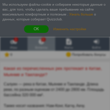
Мы используем файлы-cookie и собираем некоторые данные о
вас, для того, чтобы сделать ваше пребывание на сайте
максимально комфортным и полезным
.
Узнать больше
о
данных, которые собирает Quizzclub.
ОК
Изменить настройки
1
6
Игры
Вопросы
Факты
Войти
0
Попробовать бонусы
Какая из перечисленных рек протекает в Китае,
Мьянме и Таиланде?
Салуин — река в Китае, Мьянме и Таиланде. Длина
реки, по разным оценкам от 2400 до 2800 км. Площадь
бассейна 320 000 км².
Также носит названия: Нам-Конг, Кагчу, Акчу.