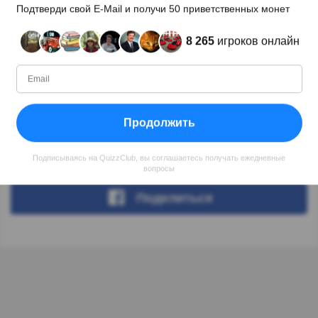
Подтверди свой E-Mail и получи 50 приветственных монет
8 265
игроков онлайн
Автор:
Katerina
Автор
Продолжить
С
Уровень
Очков
Вопросов
07.2020
71
35796
31
Подписываясь на QuizzClub, вы соглашаетесь получать ежедневные
вопросы
Поделиться