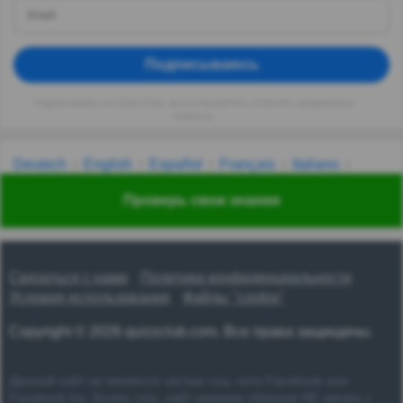
Подписываюсь
Подписываясь на QuizzClub, вы соглашаетесь получать ежедневные
вопросы
Deutsch
English
Español
Français
Italiano
Nederlands
Polski
Português
Svenska
Türkçe
Проверь свои знания
Русский
Українська
हिन्दी
한국어
汉语
漢語
Связаться с нами
Политика конфиденциальности
Условия использования
Файлы "cookie"
Copyright © 2026 quizzclub.com. Все права защищены.
Данный сайт не является частью соц. сети Facebook или
Facebook Inc. Более того, сайт никаким образом НЕ связан с