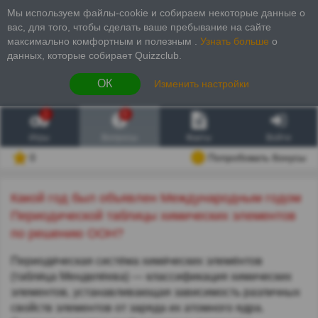
Мы используем файлы-cookie и собираем некоторые данные о
вас, для того, чтобы сделать ваше пребывание на сайте
максимально комфортным и полезным
.
Узнать больше
о
данных, которые собирает Quizzclub.
ОК
Изменить настройки
1
6
Игры
Вопросы
Факты
Войти
0
Попробовать бонусы
Какой год был объявлен Международным годом
Периодической таблицы химических элементов
по решению ООН?
Периоди́ческая систе́ма хими́ческих элеме́нтов
(табли́ца Менделе́ева) — классификация химических
элементов, устанавливающая зависимость различных
свойств элементов от заряда их атомного ядра.