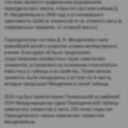
Система является графическим выражением
периодического закона, открытого русским учёным Д.
И. Менделеевым в 1869 году и установившего
зависимость свойств элементов от их атомного веса (в
современных терминах, от атомной массы).
Периодическая система Д. И. Менделеева стала
важнейшей вехой в развитии атомно-молекулярного
учения. Благодаря ей было предсказано
существование неизвестных науке химических
элементов, установлено их положение относительно
известных в таблице и их свойства. Позже многие
элементы были обнаружены и встали на те места,
которые предсказал Менделеев в своей таблице.
2019 год был провозглашен Генеральной ассамблеей
ООН Международным годом Периодической таблицы
химических элементов в честь 150-летия открытия
Периодического закона химических элементов
Менделеевым.