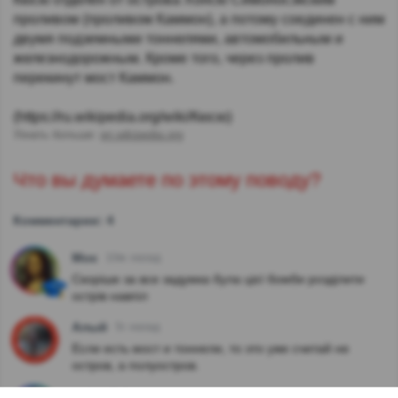
проливом (проливом Каммон), а потому соединен с ним
двумя подземными тоннелями, автомобильным и
железнодорожным. Кроме того, через пролив
перекинут мост Каммон.
(https://ru.wikipedia.org/wiki/Кюсю)
Узнать больше:
en.wikipedia.org
Что вы думаете по этому поводу?
Комментарии: 4
Моє
10м. назад
Скоріше за все задумка була цієї бомби розділити
острів навпіл
Алый
5г. назад
Если есть мост и тоннели, то это уже считай не
остров, а полуостров.
ostrouh i
5г. назад