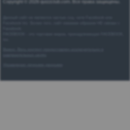
Copyright © 2026 quizzclub.com. Все права защищены.
Данный сайт не является частью соц. сети Facebook или
Facebook Inc. Более того, сайт никаким образом НЕ связан с
Facebook.
FACEBOOK - это торговая марка, принадлежащая FACEBOOK,
Inc.
Важно: Весь контент предоставлен исключительно в
равлекательных целях
Управление личными данными