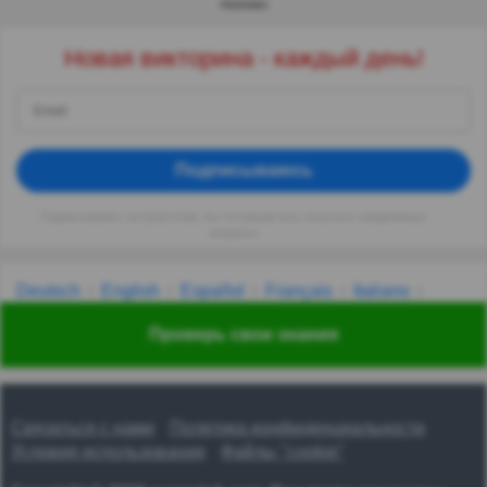
РЕКЛАМА
Новая викторина - каждый день!
Подписываюсь
Подписываясь на QuizzClub, вы соглашаетесь получать ежедневные
вопросы
Deutsch
English
Español
Français
Italiano
Nederlands
Polski
Português
Svenska
Türkçe
Проверь свои знания
Русский
Українська
हिन्दी
한국어
汉语
漢語
Связаться с нами
Политика конфиденциальности
Условия использования
Файлы "cookie"