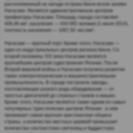
расположенный на западе острова Кюсю возле залива
Нагасаки. Является административным центром
префектуры Нагасаки. Площадь города составляет
406,46 км², население — 434 065 человек (1 июля 2014),
плотность населения — 1067,92 чел./км².
Нагасаки — крупный порт. Кроме этого, Нагасаки —
один из индустриальных центров региона Кюсю. Со
второй половины XIX века Нагасаки является
крупнейшим центром судостроения Японии. После
Второй мировой войны в Нагасаки получила развитие
также электротехническая и машиностроительная
промышленность. В городе построили заводы,
изготовляющие разного рода оборудование — от
простых двигателей до сложных станков и машин.
Кроме этого, Нагасаки является также одним из самых
популярных туристических центров Японии - в нём
проживает самая крупная христианская община
страны, а количество местных церквей превышает
количество синтоистских святилищ и буддистских