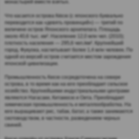
монастырей вместе взятых.
Что касается острова Кю́сю (с японского буквально
переводится как «девять провинций») — третий по
величине остров Японского архипелага. Площадь
около 40,6 тыс. км². Население 12,0 млн чел. (2010);
плотность населения — 295,6 чел./км². Крупнейший
город, Фукуока, насчитывает более 1,4 млн человек. По
одной из версий остров считается местом зарождения
японской цивилизации.
Промышленность Кюсю сосредоточена на севере
острова, в то время как на юге преобладает сельское
хозяйство. Крупнейшими индустриальными центрами
являются Нагасаки, Китакюсю и Оита. Преобладает
химическая промышленность и металлообработка. На
юге выращивают рис, табак, батат, а также занимаются
скотоводством, в частности, разведением черных
свиней.
Кюсю отделён от острова Хонсю Симоносэкским