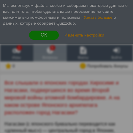
Мы используем файлы-cookie и собираем некоторые данные о
вас, для того, чтобы сделать ваше пребывание на сайте
максимально комфортным и полезным
.
Узнать больше
о
данных, которые собирает Quizzclub.
ОК
Изменить настройки
1
6
Игры
Вопросы
Факты
Войти
0
Попробовать бонусы
Все слышали о японских городах Хиросиме и
Нагасаки, подвергшихся во время Второй
мировой войны атомной бомбардировке. А на
каком острове Японского архипелага
расположен город Нагасаки?
Нагаса́ки (с японского буквально переводится как
«длинный мыс») — центральный город в Японии,