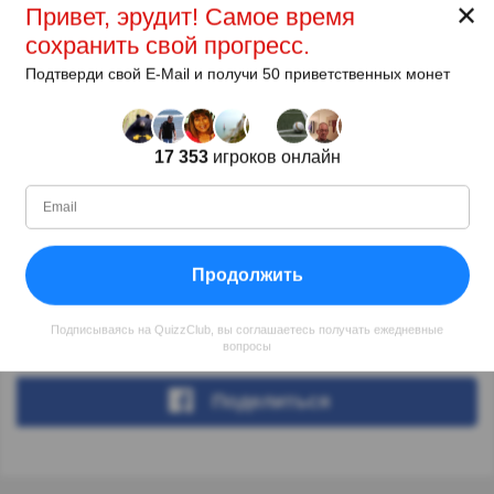
✕
Привет, эрудит! Самое время
школьный курс
сохранить свой прогресс.
Катя
5г. назад
Подтверди свой E-Mail и получи 50 приветственных монет
Сложно запомнить из-за произношения
17 353
игроков онлайн
Автор:
Korzh [ Game Over 2017.14.11 ]
Автор
Продолжить
С
Уровень
Очков
Вопросов
02.2015
99
566776
2781
Подписываясь на QuizzClub, вы соглашаетесь получать ежедневные
вопросы
Поделиться