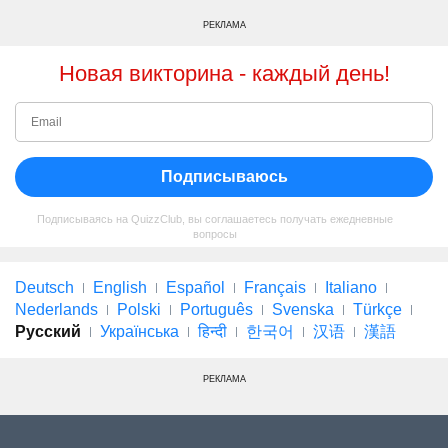
РЕКЛАМА
Новая викторина - каждый день!
Подписываюсь
Подписываясь на QuizzClub, вы соглашаетесь получать ежедневные
вопросы
Deutsch
English
Español
Français
Italiano
Nederlands
Polski
Português
Svenska
Türkçe
Русский
Українська
हिन्दी
한국어
汉语
漢語
РЕКЛАМА