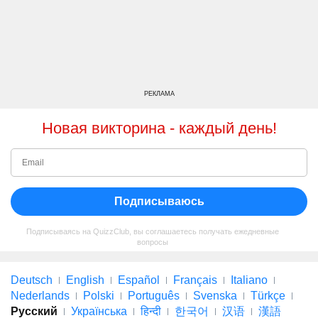
РЕКЛАМА
Новая викторина - каждый день!
Подписываюсь
Подписываясь на QuizzClub, вы соглашаетесь получать ежедневные
вопросы
Deutsch
English
Español
Français
Italiano
Nederlands
Polski
Português
Svenska
Türkçe
Русский
Українська
हिन्दी
한국어
汉语
漢語