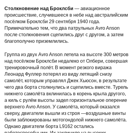
Столкновение над Броклсби
— авиационное
происшествие, случившееся в небе над австралийским
посёлком Броклсби 29 сентября 1940 года.
Примечательно тем, что два патрульных Avro Anson
после столкновения сцепились друг с другом, а затем
благополучно приземлились.
Группа из двух Avro Anson летела на высоте 300 метров
над посёлком Броклсби недалеко от Олбери, совершая
тренировочный полёт. В момент резкого виража
Леонард Фуллер потерял из виду летящий снизу
самолёт, которым управлял Джек Хьюсон, в результате
чего два борта столкнулись и сцепились вместе. Турель
нижнего самолёта вклинилась в корень крыла другого,
а киль с рулём высоты задел горизонтальное оперение
верхнего Avro Anson. У самолёта, который оказался
сверху, двигатели вышли из строя —воздушные винты
были заблокированы мотогондолой нижнего самолёта.
Однако двигатели борта L9162 остались
работоспособными. Их заклинило на высоких