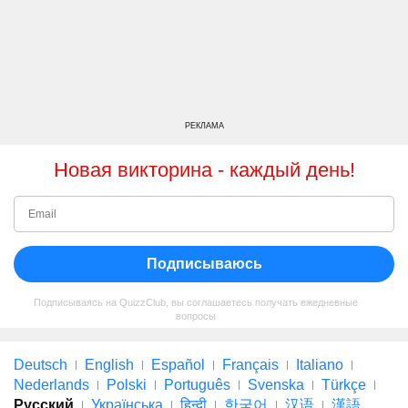
РЕКЛАМА
Новая викторина - каждый день!
Подписываюсь
Подписываясь на QuizzClub, вы соглашаетесь получать ежедневные
вопросы
Deutsch
English
Español
Français
Italiano
Nederlands
Polski
Português
Svenska
Türkçe
Русский
Українська
हिन्दी
한국어
汉语
漢語