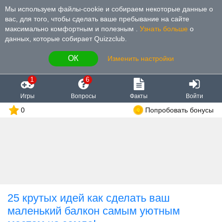
Мы используем файлы-cookie и собираем некоторые данные о
вас, для того, чтобы сделать ваше пребывание на сайте
максимально комфортным и полезным
.
Узнать больше
о
данных, которые собирает Quizzclub.
ОК
Изменить настройки
1
6
Игры
Вопросы
Факты
Войти
0
Попробовать бонусы
25 крутых идей как сделать ваш
маленький балкон самым уютным