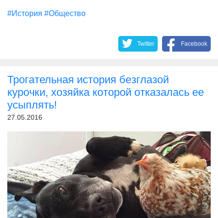
#История
#Общество
Twitter
Facebook
Трогательная история безглазой
курочки, хозяйка которой отказалась ее
усыплять!
27.05.2016