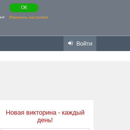
ОК
ных
Изменить настройки
Войти
Новая викторина - каждый
день!