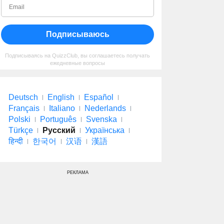
Подписываюсь
Подписываясь на QuizzClub, вы соглашаетесь получать
ежедневные вопросы
Deutsch
English
Español
Français
Italiano
Nederlands
Polski
Português
Svenska
Türkçe
Русский
Українська
हिन्दी
한국어
汉语
漢語
РЕКЛАМА