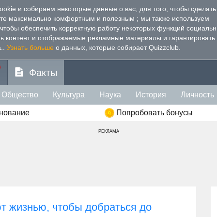
kie и собираем некоторые данные о вас, для того, чтобы сделать
йте максимально комфортным и полезным
; мы также используем
, чтобы обеспечить корректную работу некоторых функций социаль
ть контент и отображаемые рекламные материалы и гарантировать
.
.
Узнать больше
о данных, которые собирает Quizzclub.
Факты
Общество
Культура
Наука
История
Личность
внование
Попробовать бонусы
РЕКЛАМА
т жизнью, чтобы добраться до