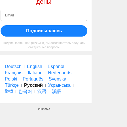
день!
Подписываюсь
Подписываясь на QuizzClub, вы соглашаетесь получать
ежедневные вопросы
Deutsch
English
Español
Français
Italiano
Nederlands
Polski
Português
Svenska
Türkçe
Русский
Українська
हिन्दी
한국어
汉语
漢語
РЕКЛАМА