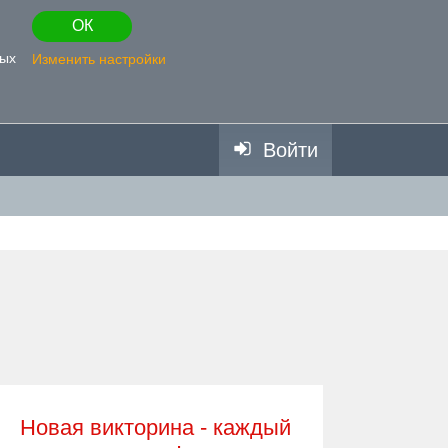
ОК
ных
Изменить настройки
Войти
Новая викторина - каждый