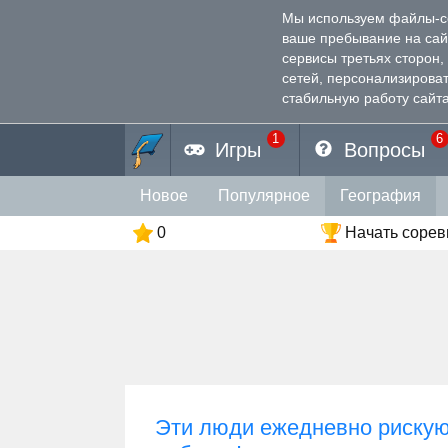
Мы используем файлы-coo
ваше пребывание на са
сервисы третьях сторон
сетей, персонализирова
стабильную работу сайта
1
6
Игры
Вопросы
Новое
Популярное
География
0
Начать соре
Эти люди ежедневно рискую