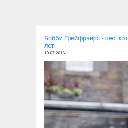
Бобби Грейфраерс - пес, ко
лет!
19.07.2016